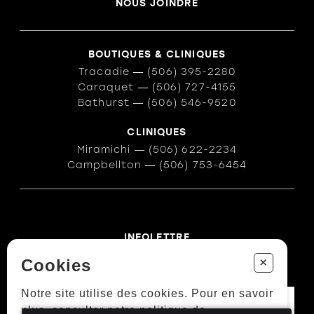
NOUS JOINDRE
BOUTIQUES & CLINIQUES
Tracadie
―
(506) 395-2280
Caraquet
―
(506) 727-4155
Bathurst
―
(506) 546-9520
CLINIQUES
Miramichi
―
(506) 622-2234
Campbellton
―
(506) 753-6454
INFOLETTRE
Des conseils ? Les tendances ?
+
Cookies
― Abonnez-vous !
Notre site utilise des cookies. Pour en savoir
plus, consulter notre politique de