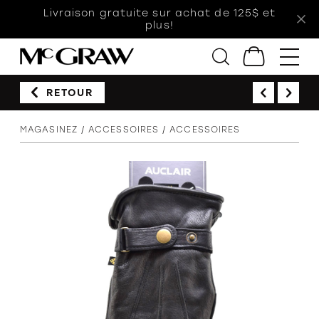
Livraison gratuite sur achat de 125$ et
plus!
RETOUR
Femmes
MAGASINEZ
ACCESSOIRES
ACCESSOIRES
Hommes
Enfants
Accessoires
Soldes
Orthèses