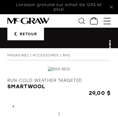
Livraison gratuite sur achat de 125$ et
plus!
RETOUR
Femmes
Hommes
Enfants
MAGASINEZ
ACCESSOIRES
BAS
Accessoires
Soldes
Orthèses
RUN COLD WEATHER TARGETED
SMARTWOOL
29,00 $
L'équipe