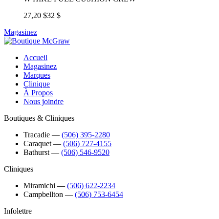
27,20 $
32 $
Magasinez
Accueil
Magasinez
Marques
Clinique
À Propos
Nous joindre
Boutiques & Cliniques
Tracadie
―
(506) 395-2280
Caraquet
―
(506) 727-4155
Bathurst
―
(506) 546-9520
Cliniques
Miramichi
―
(506) 622-2234
Campbellton
―
(506) 753-6454
Infolettre