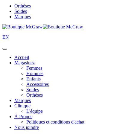
Orthèses
Soldes
Marques
EN
Accueil
Magasinez
Femmes
Hommes
Enfants
Accessoires
Soldes
Orthèses
Marques
Clinique
L'équipe
À Propos
Politiques et conditions d'achat
Nous joindre