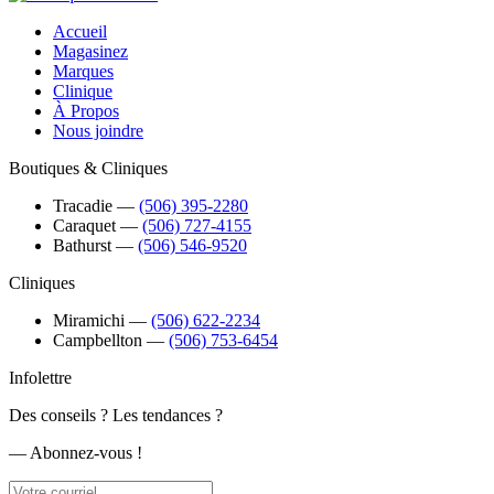
Accueil
Magasinez
Marques
Clinique
À Propos
Nous joindre
Boutiques & Cliniques
Tracadie
―
(506) 395-2280
Caraquet
―
(506) 727-4155
Bathurst
―
(506) 546-9520
Cliniques
Miramichi
―
(506) 622-2234
Campbellton
―
(506) 753-6454
Infolettre
Des conseils ? Les tendances ?
― Abonnez-vous !