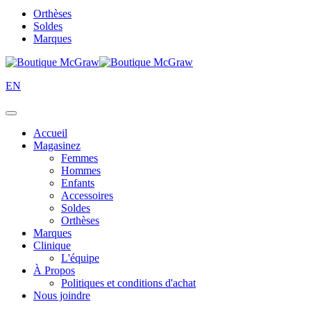
Orthèses
Soldes
Marques
EN
Accueil
Magasinez
Femmes
Hommes
Enfants
Accessoires
Soldes
Orthèses
Marques
Clinique
L'équipe
À Propos
Politiques et conditions d'achat
Nous joindre