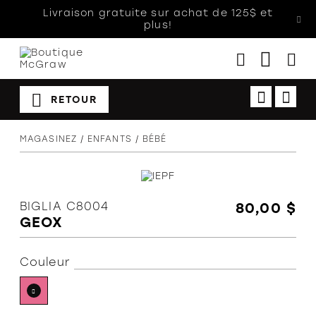
Livraison gratuite sur achat de 125$ et
plus!
RETOUR
Femmes
MAGASINEZ
ENFANTS
BÉBÉ
Hommes
Enfants
Accessoires
BIGLIA C8004
80,00 $
GEOX
Soldes
Orthèses
Couleur