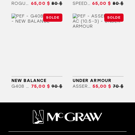
ROGUE 6 (3.5-7)
65,00 $
80 $
SPEED SWIFT (3.5-7)
65,00 $
80 $
SOLDE
SOLDE
ORTHÈSES
SOLDES
MARQUES
NEW BALANCE
UNDER ARMOUR
G408 (3.5-7)
75,00 $
90 $
ASSERT 10 AC (10.5-3)
55,00 $
70 $