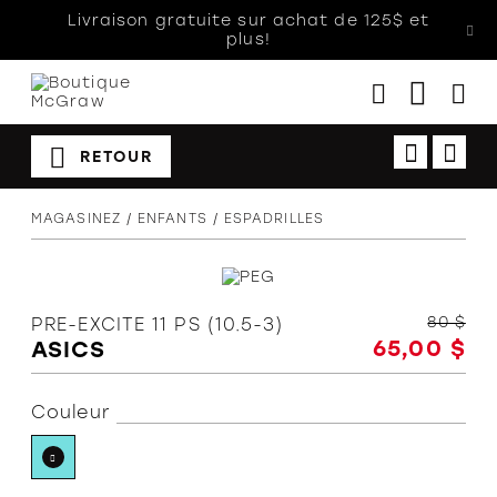
Livraison gratuite sur achat de 125$ et
plus!
RETOUR
Femmes
MAGASINEZ
ENFANTS
ESPADRILLES
Hommes
Enfants
Accessoires
80 $
PRE-EXCITE 11 PS (10.5-3)
65,00 $
ASICS
Soldes
Orthèses
Couleur