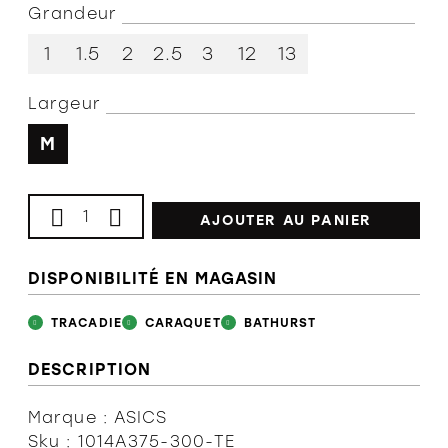
Grandeur
L'équipe
1
1.5
2
2.5
3
12
13
Largeur
Politiques et conditions d'achat
M
AJOUTER AU PANIER
DISPONIBILITÉ EN MAGASIN
TRACADIE
CARAQUET
BATHURST
DESCRIPTION
Marque : ASICS
Sku : 1014A375-300-TE