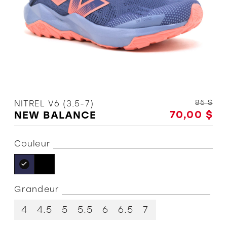
L'équipe
Politiques et conditions d'achat
85 $
NITREL V6 (3.5-7)
70,00 $
NEW BALANCE
Couleur
Grandeur
4
4.5
5
5.5
6
6.5
7