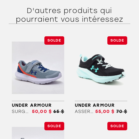
D'autres produits qui
pourraient vous intéressez
SOLDE
SOLDE
ORTHÈSES
SOLDES
MARQUES
UNDER ARMOUR
UNDER ARMOUR
SURGE 3 AC (10.5-3)
50,00 $
65 $
ASSERT 11 AC (10.5-3)
55,00 $
70 $
SOLDE
SOLDE