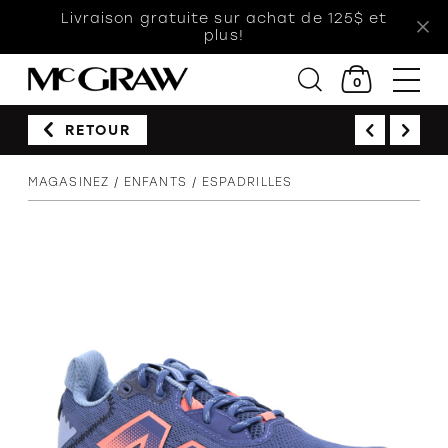
Livraison gratuite sur achat de 125$ et
plus!
0
RETOUR
Femmes
MAGASINEZ
ENFANTS
ESPADRILLES
Hommes
Enfants
Accessoires
Soldes
Orthèses