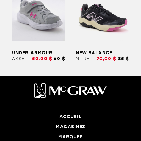
UNDER ARMOUR
NEW BALANCE
ASSERT 11 AC (6-10)
50,00 $
60 $
NITREL V6 (3.5-7)
70,00 $
85 $
ACCUEIL
MAGASINEZ
MARQUES