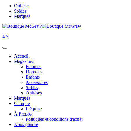
Orthèses
Soldes
Marques
EN
Accueil
Magasinez
Femmes
Hommes
Enfants
Accessoires
Soldes
Orthèses
Marques
Clinique
L'équipe
À Propos
Politiques et conditions d'achat
Nous joindre