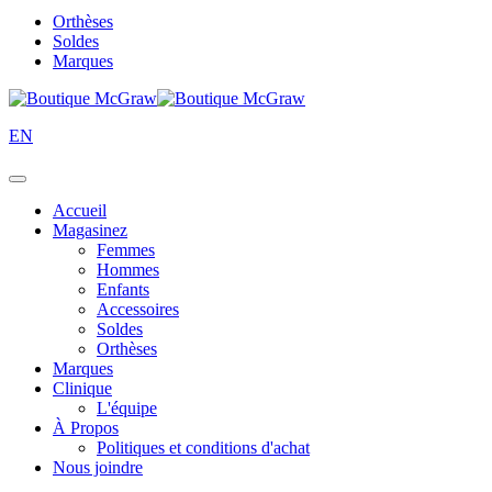
Orthèses
Soldes
Marques
EN
Accueil
Magasinez
Femmes
Hommes
Enfants
Accessoires
Soldes
Orthèses
Marques
Clinique
L'équipe
À Propos
Politiques et conditions d'achat
Nous joindre