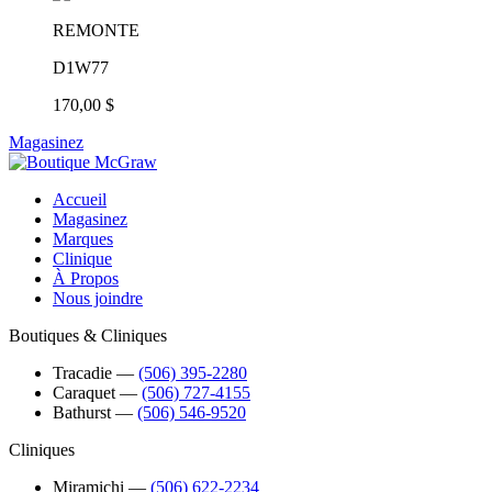
REMONTE
D1W77
170,00 $
Magasinez
Accueil
Magasinez
Marques
Clinique
À Propos
Nous joindre
Boutiques & Cliniques
Tracadie
―
(506) 395-2280
Caraquet
―
(506) 727-4155
Bathurst
―
(506) 546-9520
Cliniques
Miramichi
―
(506) 622-2234