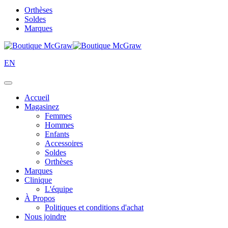
Orthèses
Soldes
Marques
EN
Accueil
Magasinez
Femmes
Hommes
Enfants
Accessoires
Soldes
Orthèses
Marques
Clinique
L'équipe
À Propos
Politiques et conditions d'achat
Nous joindre