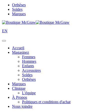
Orthèses
Soldes
Marques
EN
Accueil
Magasinez
Femmes
Hommes
Enfants
Accessoires
Soldes
Orthèses
Marques
Clinique
L'équipe
À Propos
Politiques et conditions d'achat
Nous joindre