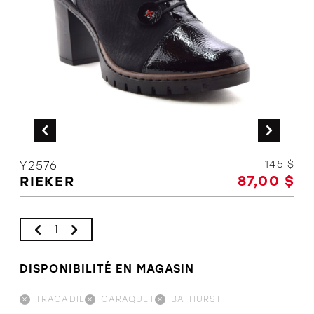
L'équipe
Politiques et conditions d'achat
145 $
Y2576
87,00 $
RIEKER
DISPONIBILITÉ EN MAGASIN
TRACADIE
CARAQUET
BATHURST