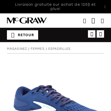
Livraison gratuite sur achat de 125$ et
plus!
RETOUR
Femmes
MAGASINEZ
FEMMES
ESPADRILLES
Hommes
Enfants
Accessoires
Soldes
Orthèses