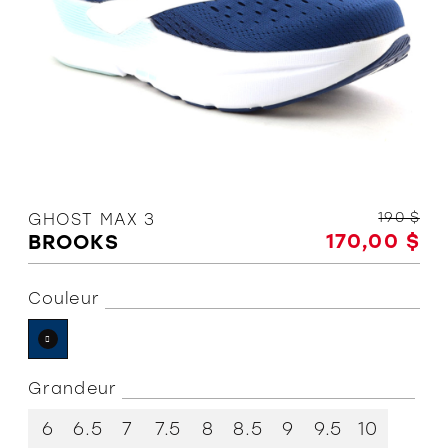
L'équipe
Politiques et conditions d'achat
190 $
GHOST MAX 3
170,00 $
BROOKS
Couleur
Grandeur
6
6.5
7
7.5
8
8.5
9
9.5
10