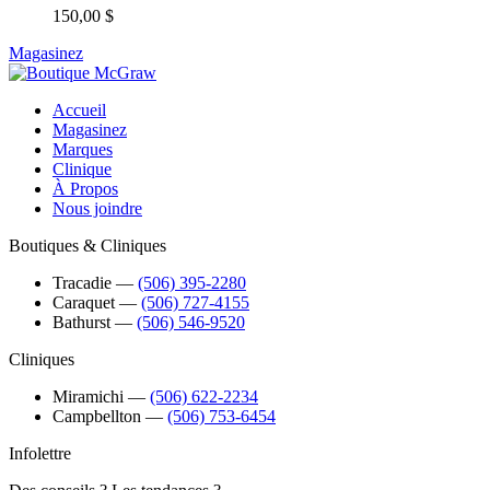
150,00 $
Magasinez
Accueil
Magasinez
Marques
Clinique
À Propos
Nous joindre
Boutiques & Cliniques
Tracadie
―
(506) 395-2280
Caraquet
―
(506) 727-4155
Bathurst
―
(506) 546-9520
Cliniques
Miramichi
―
(506) 622-2234
Campbellton
―
(506) 753-6454
Infolettre