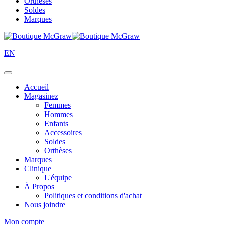
Orthèses
Soldes
Marques
EN
Accueil
Magasinez
Femmes
Hommes
Enfants
Accessoires
Soldes
Orthèses
Marques
Clinique
L'équipe
À Propos
Politiques et conditions d'achat
Nous joindre
Mon compte