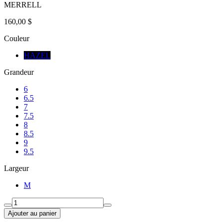
MERRELL
160,00 $
Couleur
HAZEL
Grandeur
6
6.5
7
7.5
8
8.5
9
9.5
Largeur
M
Ajouter au panier