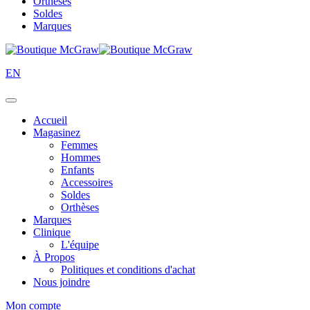
Orthèses
Soldes
Marques
EN
Accueil
Magasinez
Femmes
Hommes
Enfants
Accessoires
Soldes
Orthèses
Marques
Clinique
L'équipe
À Propos
Politiques et conditions d'achat
Nous joindre
Mon compte