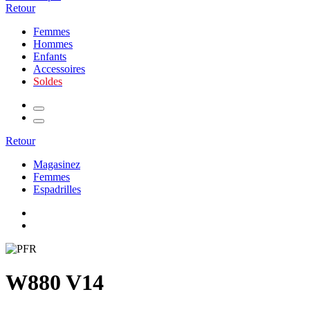
Retour
Femmes
Hommes
Enfants
Accessoires
Soldes
Retour
Magasinez
Femmes
Espadrilles
W880 V14