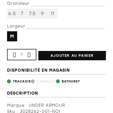
Grandeur
L'équipe
6.5
7
7.5
9
11
Largeur
Politiques et conditions d'achat
M
AJOUTER AU PANIER
DISPONIBILITÉ EN MAGASIN
TRACADIE
CARAQUET
BATHURST
DESCRIPTION
Marque : UNDER ARMOUR
Sku : 3028262-001-NOI