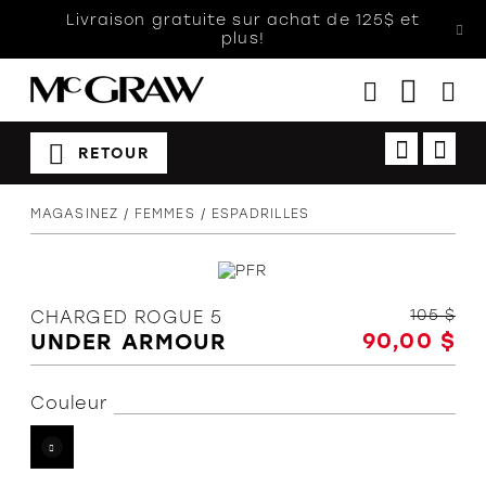
Livraison gratuite sur achat de 125$ et
plus!
RETOUR
Femmes
MAGASINEZ
FEMMES
ESPADRILLES
Hommes
Enfants
Accessoires
105 $
CHARGED ROGUE 5
90,00 $
UNDER ARMOUR
Soldes
Orthèses
Couleur