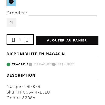
L'équipe
Grandeur
M
Politiques et conditions d'achat
AJOUTER AU PANIER
DISPONIBILITÉ EN MAGASIN
TRACADIE
CARAQUET
BATHURST
DESCRIPTION
Marque : RIEKER
Sku : H1005-14-BLEU
Code : 32066