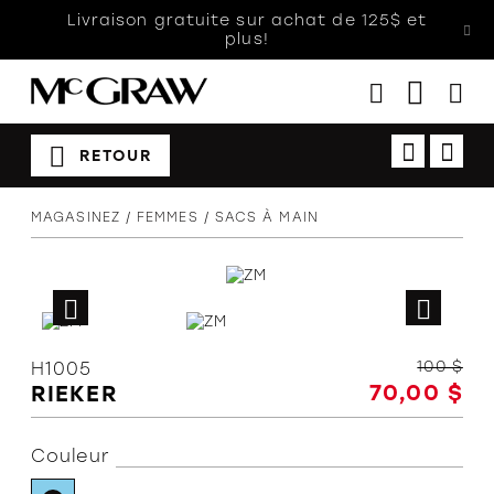
Livraison gratuite sur achat de 125$ et
plus!
RETOUR
Femmes
MAGASINEZ
FEMMES
SACS À MAIN
Hommes
Enfants
Accessoires
Soldes
100 $
H1005
Orthèses
70,00 $
RIEKER
Couleur