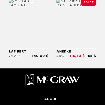
SOLDE
ORTHÈSES
SOLDES
MARQUES
LAMBERT
ANEKKE
OPALE
140,00 $
41843-SAC A MAIN
115,50 $
165 $
ACCUEIL