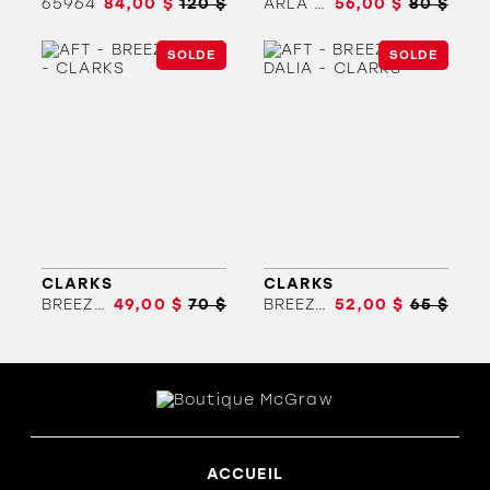
65964
84,00 $
120 $
ARLA HOLLIS
56,00 $
80 $
SOLDE
SOLDE
ORTHÈSES
SOLDES
MARQUES
CLARKS
CLARKS
BREEZE COVE
49,00 $
70 $
BREEZE DALIA
52,00 $
65 $
ACCUEIL