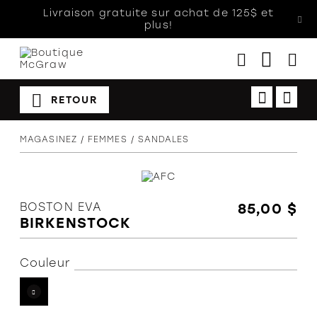
Livraison gratuite sur achat de 125$ et
plus!
RETOUR
Femmes
MAGASINEZ
FEMMES
SANDALES
Hommes
Enfants
Accessoires
BOSTON EVA
85,00 $
BIRKENSTOCK
Soldes
Orthèses
Couleur