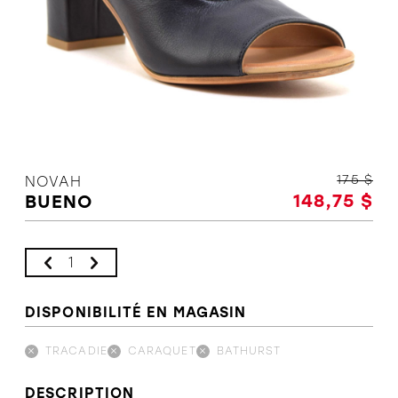
L'équipe
Politiques et conditions d'achat
175 $
NOVAH
148,75 $
BUENO
DISPONIBILITÉ EN MAGASIN
TRACADIE
CARAQUET
BATHURST
DESCRIPTION