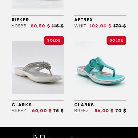
RIEKER
AETREX
60885
80,50 $
115 $
WHIT
102,00 $
170 $
SOLDE
SOLDE
ORTHÈSES
SOLDES
MARQUES
CLARKS
CLARKS
BREEZE GEM
60,00 $
75 $
BREEZE COVE
56,00 $
70 $