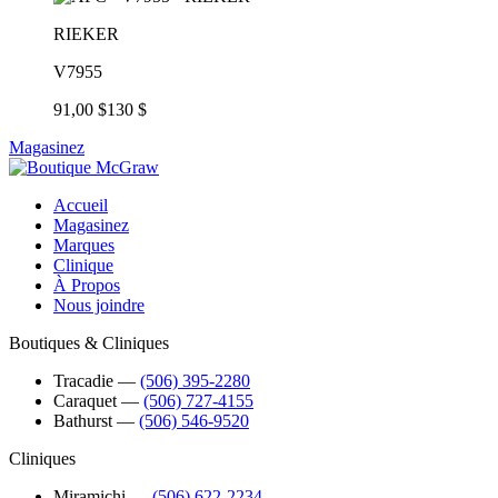
RIEKER
V7955
91,00 $
130 $
Magasinez
Accueil
Magasinez
Marques
Clinique
À Propos
Nous joindre
Boutiques & Cliniques
Tracadie
―
(506) 395-2280
Caraquet
―
(506) 727-4155
Bathurst
―
(506) 546-9520
Cliniques
Miramichi
―
(506) 622-2234