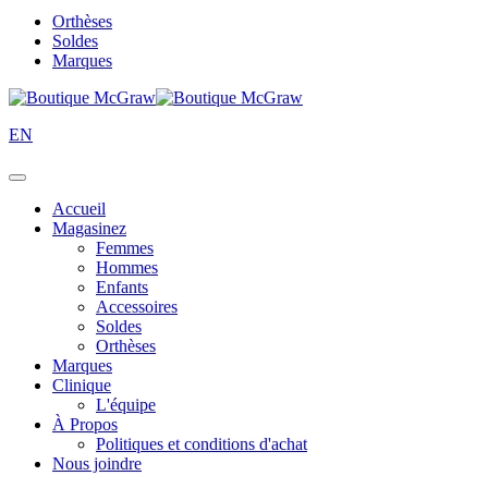
Orthèses
Soldes
Marques
EN
Accueil
Magasinez
Femmes
Hommes
Enfants
Accessoires
Soldes
Orthèses
Marques
Clinique
L'équipe
À Propos
Politiques et conditions d'achat
Nous joindre