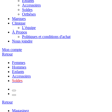
Enfants
Accessoires
Soldes
Orthèses
Marques
Clinique
L'équipe
À Propos
Politiques et conditions d'achat
Nous joindre
Mon compte
Retour
Femmes
Hommes
Enfants
Accessoires
Soldes
Retour
Magasinez