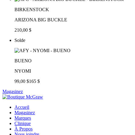
BIRKENSTOCK
ARIZONA BIG BUCKLE
210,00 $
Solde
BUENO
NYOMI
99,00 $
165 $
Magasinez
Accueil
Magasinez
Marques
Clinique
À Propos
Nous joindre