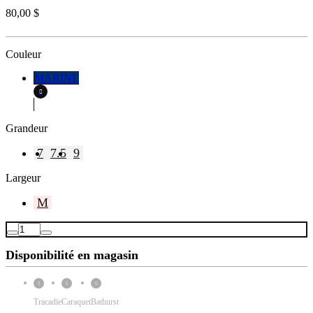
80,00 $
Couleur
MARINE
Grandeur
7
7.5
9
Largeur
M
Disponibilité en magasin
Tracadie
Caraquet
Bathurst