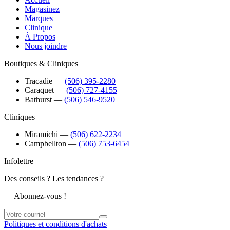
Magasinez
Marques
Clinique
À Propos
Nous joindre
Boutiques & Cliniques
Tracadie
―
(506) 395-2280
Caraquet
―
(506) 727-4155
Bathurst
―
(506) 546-9520
Cliniques
Miramichi
―
(506) 622-2234
Campbellton
―
(506) 753-6454
Infolettre
Des conseils ? Les tendances ?
― Abonnez-vous !
Politiques et conditions d'achats