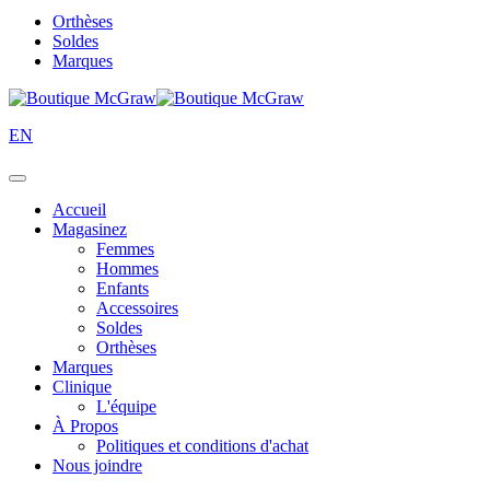
Orthèses
Soldes
Marques
EN
Accueil
Magasinez
Femmes
Hommes
Enfants
Accessoires
Soldes
Orthèses
Marques
Clinique
L'équipe
À Propos
Politiques et conditions d'achat
Nous joindre