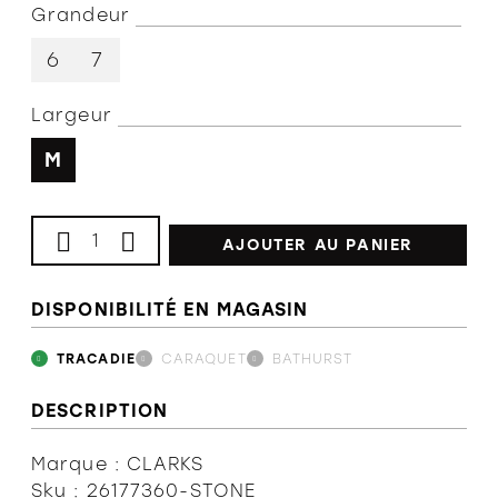
Grandeur
L'équipe
6
7
Largeur
Politiques et conditions d'achat
M
AJOUTER AU PANIER
DISPONIBILITÉ EN MAGASIN
TRACADIE
CARAQUET
BATHURST
DESCRIPTION
Marque : CLARKS
Sku : 26177360-STONE