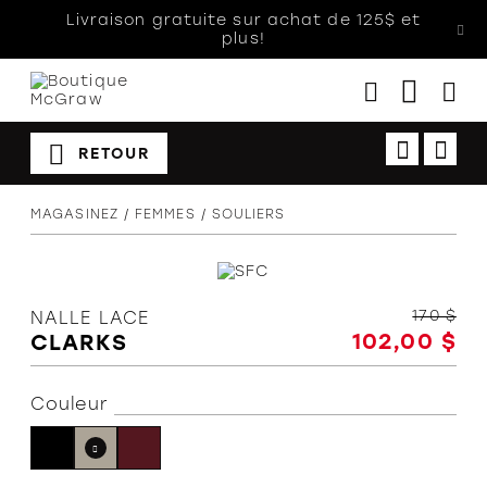
Livraison gratuite sur achat de 125$ et
plus!
RETOUR
Femmes
MAGASINEZ
FEMMES
SOULIERS
Hommes
Enfants
Accessoires
170 $
NALLE LACE
102,00 $
CLARKS
Soldes
Orthèses
Couleur