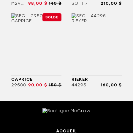
M2902
98,00 $
140 $
SOFT 7
210,00 $
SOLDE
ORTHÈSES
SOLDES
MARQUES
CAPRICE
RIEKER
29500
90,00 $
150 $
44295
160,00 $
ACCUEIL