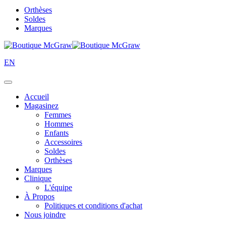
Orthèses
Soldes
Marques
EN
Accueil
Magasinez
Femmes
Hommes
Enfants
Accessoires
Soldes
Orthèses
Marques
Clinique
L'équipe
À Propos
Politiques et conditions d'achat
Nous joindre