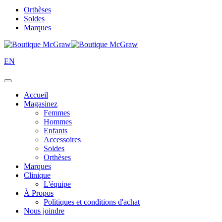
Orthèses
Soldes
Marques
EN
Accueil
Magasinez
Femmes
Hommes
Enfants
Accessoires
Soldes
Orthèses
Marques
Clinique
L'équipe
À Propos
Politiques et conditions d'achat
Nous joindre