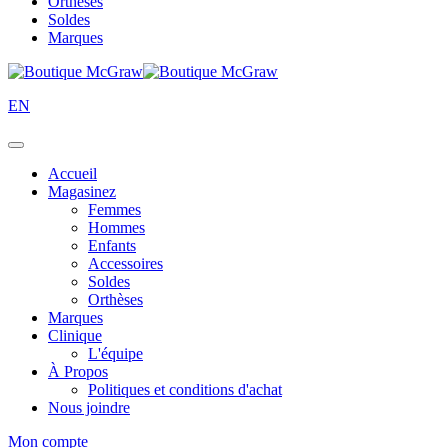
Orthèses
Soldes
Marques
EN
Accueil
Magasinez
Femmes
Hommes
Enfants
Accessoires
Soldes
Orthèses
Marques
Clinique
L'équipe
À Propos
Politiques et conditions d'achat
Nous joindre
Mon compte