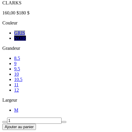
CLARKS
160,00 $
180 $
Couleur
GRIS
NOIR
Grandeur
8.5
9
9.5
10
10.5
11
12
Largeur
M
Ajouter au panier