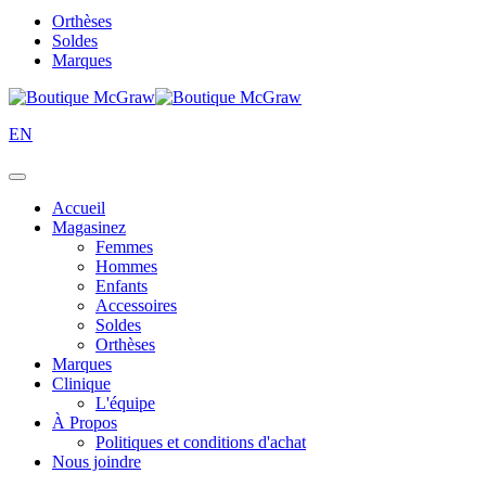
Orthèses
Soldes
Marques
EN
Accueil
Magasinez
Femmes
Hommes
Enfants
Accessoires
Soldes
Orthèses
Marques
Clinique
L'équipe
À Propos
Politiques et conditions d'achat
Nous joindre