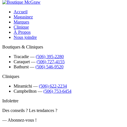
Accueil
Magasinez
Marques
Clinique
À Propos
Nous joindre
Boutiques & Cliniques
Tracadie
―
(506) 395-2280
Caraquet
―
(506) 727-4155
Bathurst
―
(506) 546-9520
Cliniques
Miramichi
―
(506) 622-2234
Campbellton
―
(506) 753-6454
Infolettre
Des conseils ? Les tendances ?
― Abonnez-vous !