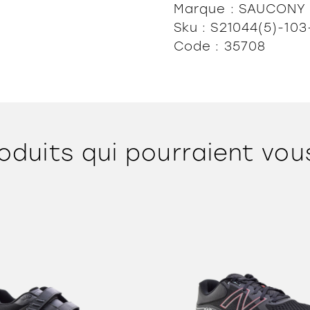
Marque : SAUCONY
Sku : S21044(5)-103
Code : 35708
oduits qui pourraient vou
ORTHÈSES
SOLDES
MARQUES