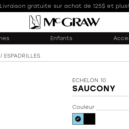
Livraison gratuite sur achat de 125$ et plus
mes
Enfants
Acce
ESPADRILLES
ECHELON 10
SAUCONY
Couleur