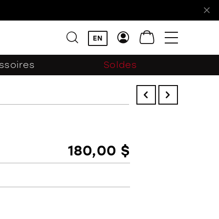
!
EN
ssoires
Soldes
180,00 $