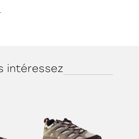
-
s intéressez