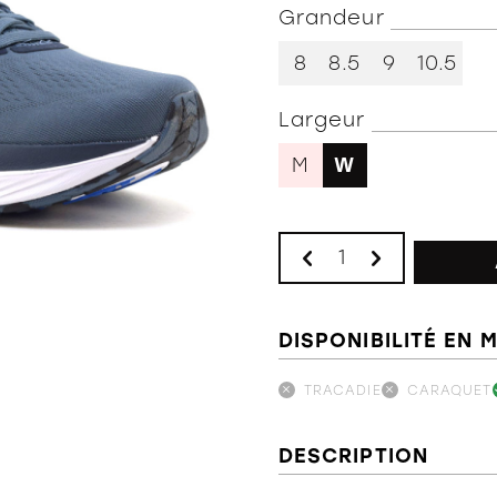
Grandeur
8
8.5
9
10.5
Largeur
M
W
DISPONIBILITÉ EN 
TRACADIE
CARAQUET
DESCRIPTION