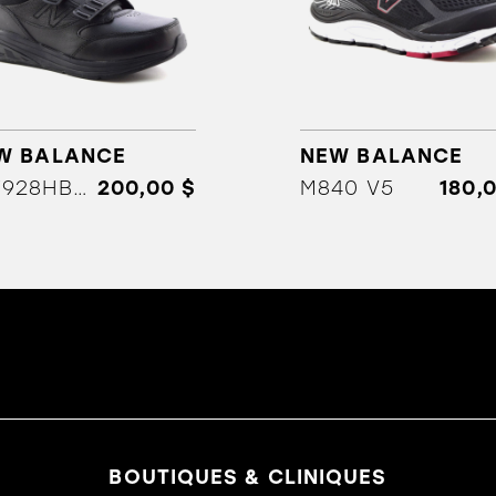
W BALANCE
NEW BALANCE
MW928HB2(3)
200,00 $
M840 V5
180,
BOUTIQUES & CLINIQUES