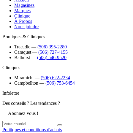
Magasinez
Marques
Clinique
À Propos
Nous joindre
Boutiques & Cliniques
Tracadie
―
(506) 395-2280
Caraquet
―
(506) 727-4155
Bathurst
―
(506) 546-9520
Cliniques
Miramichi
―
(506) 622-2234
Campbellton
―
(506) 753-6454
Infolettre
Des conseils ? Les tendances ?
― Abonnez-vous !
Politiques et conditions d'achats