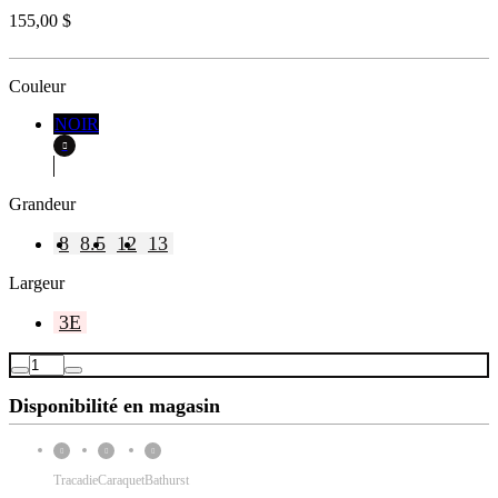
155,00 $
Couleur
NOIR
Grandeur
8
8.5
12
13
Largeur
3E
Disponibilité en magasin
Tracadie
Caraquet
Bathurst