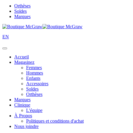
Orthèses
Soldes
Marques
EN
Accueil
Magasinez
Femmes
Hommes
Enfants
Accessoires
Soldes
Orthèses
Marques
Clinique
L'équipe
À Propos
Politiques et conditions d'achat
Nous joindre