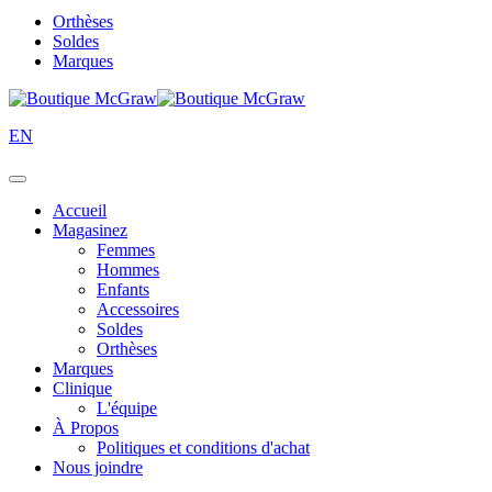
Orthèses
Soldes
Marques
EN
Accueil
Magasinez
Femmes
Hommes
Enfants
Accessoires
Soldes
Orthèses
Marques
Clinique
L'équipe
À Propos
Politiques et conditions d'achat
Nous joindre