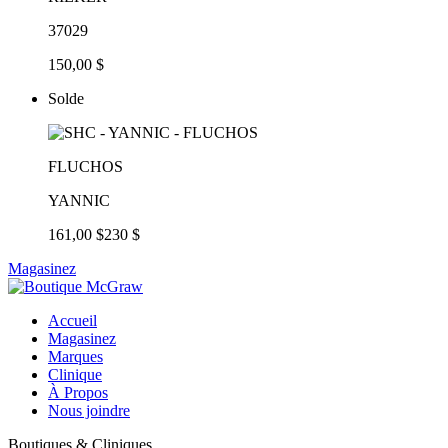
37029
150,00 $
Solde
FLUCHOS
YANNIC
161,00 $
230 $
Magasinez
Accueil
Magasinez
Marques
Clinique
À Propos
Nous joindre
Boutiques & Cliniques