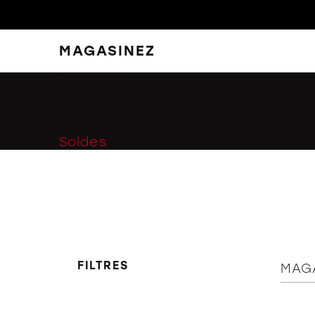
MAGASINEZ
FERMER
FILTRES
Femmes
Hommes
Enfants
Accessoires
Soldes
FILTRES
MAG