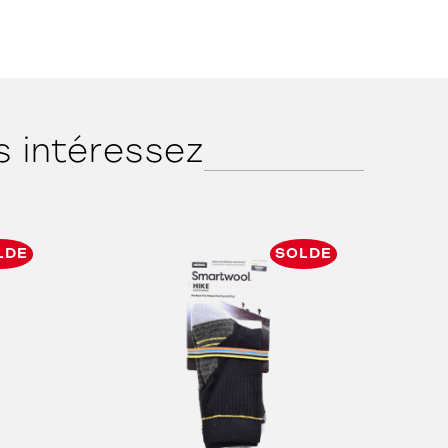
s intéressez
LDE
SOLDE