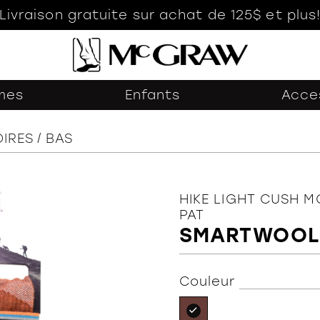
Livraison gratuite sur achat de 125$ et plus
mes
Enfants
Acce
IRES
BAS
HIKE LIGHT CUSH 
PAT
SMARTWOOL
Couleur