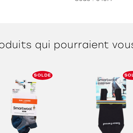
oduits qui pourraient vou
SOLDE
SO
ORTHÈSES
SOLDES
MARQUES