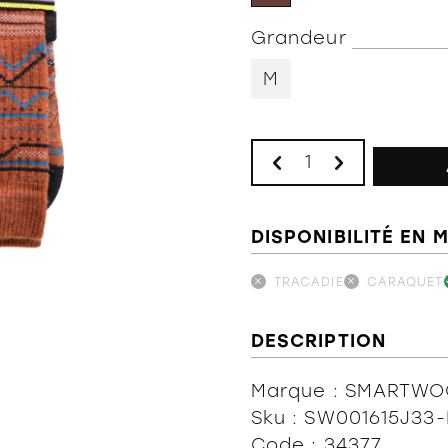
Grandeur
M
DISPONIBILITÉ EN 
TRACADIE
CARAQUET
DESCRIPTION
Marque : SMARTW
Sku : SW001615J33-
Code : 34377