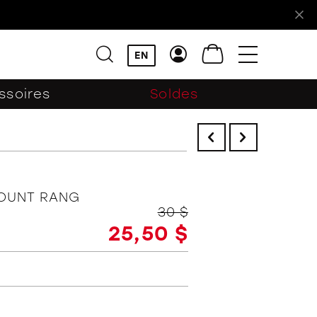
!
EN
ssoires
Soldes
MOUNT RANG
30 $
25,50 $