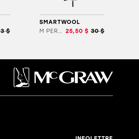
SMARTWOOL
23 $
M PERF HIKE LIGHT CUSHION MID
25,50 $
30 $
INFOLETTRE