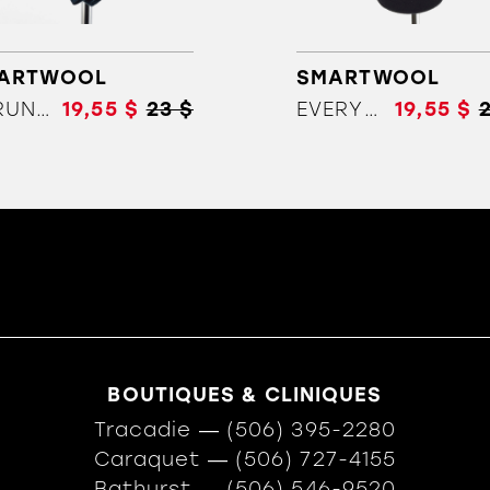
ARTWOOL
SMARTWOOL
W RUN ZERO LOW
19,55 $
23 $
EVERYDAY NO SHOW
19,55 $
BOUTIQUES & CLINIQUES
Tracadie
―
(506) 395-2280
Caraquet
―
(506) 727-4155
Bathurst
―
(506) 546-9520