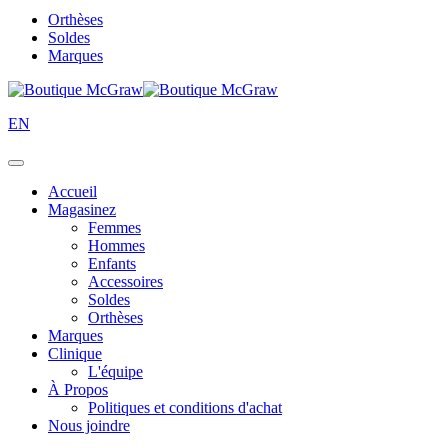
Orthèses
Soldes
Marques
EN
Accueil
Magasinez
Femmes
Hommes
Enfants
Accessoires
Soldes
Orthèses
Marques
Clinique
L'équipe
À Propos
Politiques et conditions d'achat
Nous joindre