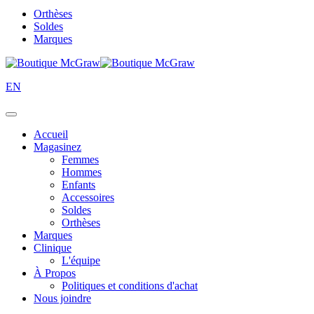
Orthèses
Soldes
Marques
EN
Accueil
Magasinez
Femmes
Hommes
Enfants
Accessoires
Soldes
Orthèses
Marques
Clinique
L'équipe
À Propos
Politiques et conditions d'achat
Nous joindre