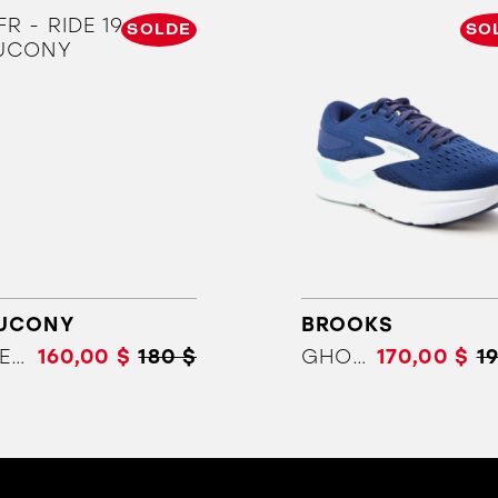
SOLDE
SO
ORTHÈSES
SOLDES
MARQUES
UCONY
BROOKS
RIDE 19
160,00 $
180 $
GHOST MAX 3
170,00 $
1