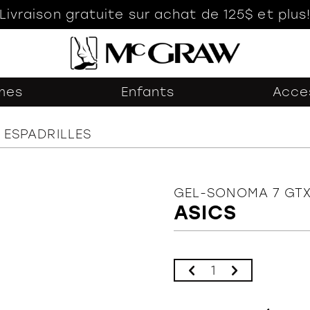
Livraison gratuite sur achat de 125$ et plus
mes
Enfants
Acce
ESPADRILLES
GEL-SONOMA 7 GT
ASICS