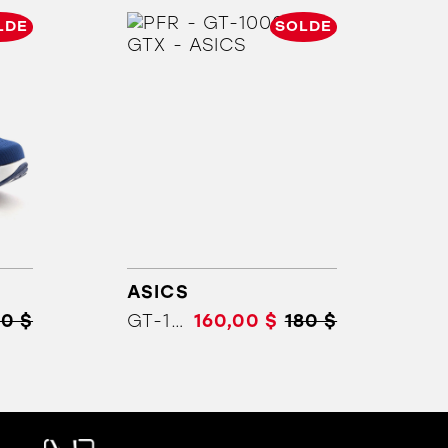
LDE
SOLDE
ASICS
90 $
GT-1000 15 GTX
160,00 $
180 $