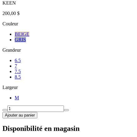
KEEN
200,00 $
Couleur
BEIGE
GRIS
Grandeur
6.5
7
7.5
8.5
Largeur
M
Ajouter au panier
Disponibilité en magasin