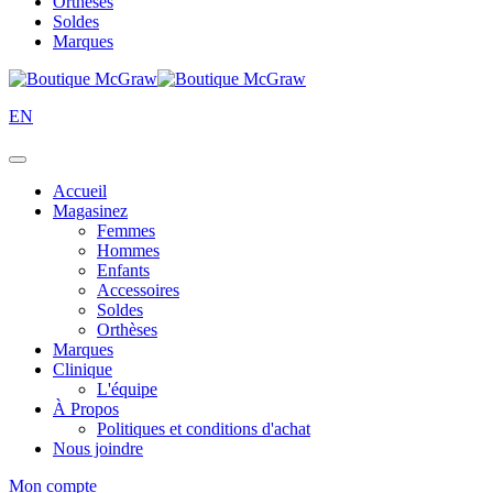
Orthèses
Soldes
Marques
EN
Accueil
Magasinez
Femmes
Hommes
Enfants
Accessoires
Soldes
Orthèses
Marques
Clinique
L'équipe
À Propos
Politiques et conditions d'achat
Nous joindre
Mon compte