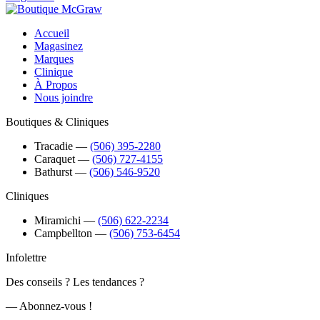
Accueil
Magasinez
Marques
Clinique
À Propos
Nous joindre
Boutiques & Cliniques
Tracadie
―
(506) 395-2280
Caraquet
―
(506) 727-4155
Bathurst
―
(506) 546-9520
Cliniques
Miramichi
―
(506) 622-2234
Campbellton
―
(506) 753-6454
Infolettre
Des conseils ? Les tendances ?
― Abonnez-vous !