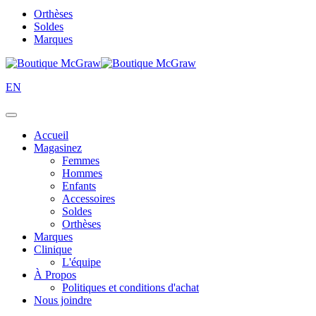
Orthèses
Soldes
Marques
EN
Accueil
Magasinez
Femmes
Hommes
Enfants
Accessoires
Soldes
Orthèses
Marques
Clinique
L'équipe
À Propos
Politiques et conditions d'achat
Nous joindre