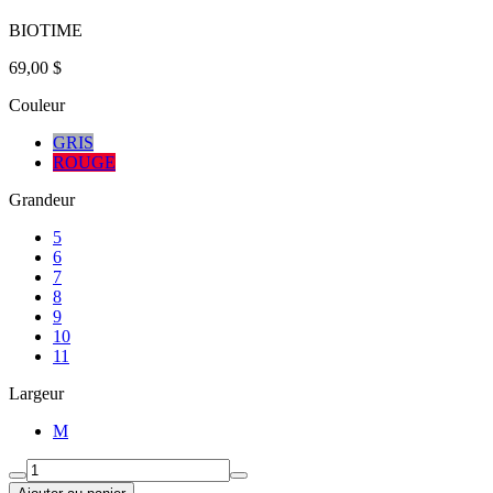
BIOTIME
69,00 $
Couleur
GRIS
ROUGE
Grandeur
5
6
7
8
9
10
11
Largeur
M