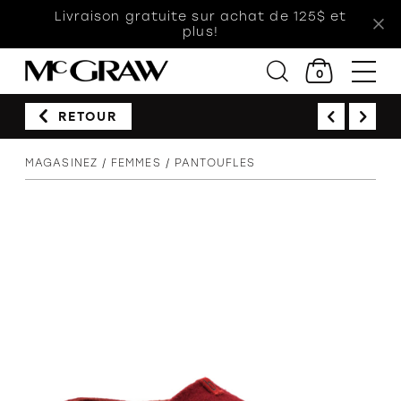
Livraison gratuite sur achat de 125$ et
plus!
0
RETOUR
Femmes
MAGASINEZ
FEMMES
PANTOUFLES
Hommes
Enfants
Accessoires
Soldes
Orthèses