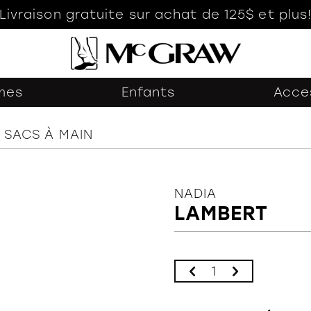
Livraison gratuite sur achat de 125$ et plus
mes
Enfants
Acce
SACS À MAIN
NADIA
LAMBERT