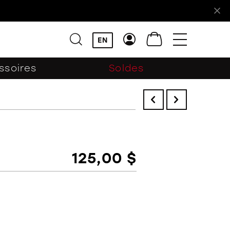
!
EN
ssoires
Soldes
125,00 $