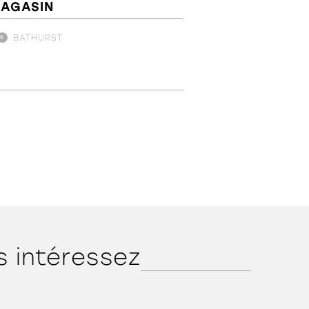
MAGASIN
BATHURST
s intéressez