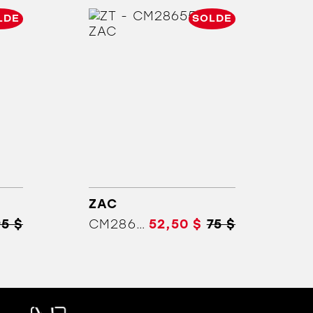
LDE
SOLDE
ZAC
95 $
CM28655Z
52,50 $
75 $