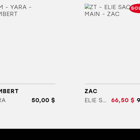
SO
ORTHÈSES
SOLDES
MARQUES
MBERT
ZAC
RA
50,00 $
ELIE SAC A MAIN
66,50 $