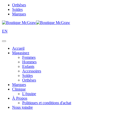
Orthèses
Soldes
Marques
EN
Accueil
Magasinez
Femmes
Hommes
Enfants
Accessoires
Soldes
Orthèses
Marques
Clinique
L'équipe
À Propos
Politiques et conditions d'achat
Nous joindre