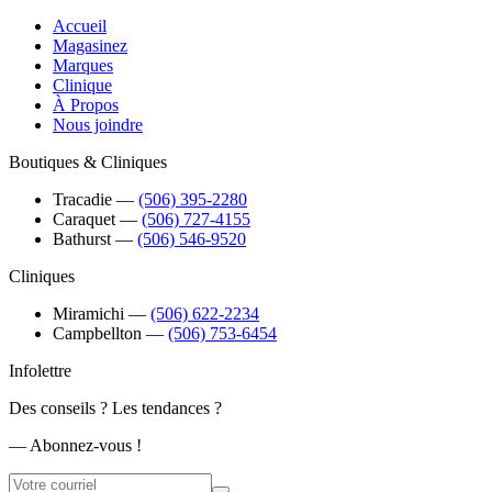
Accueil
Magasinez
Marques
Clinique
À Propos
Nous joindre
Boutiques & Cliniques
Tracadie
―
(506) 395-2280
Caraquet
―
(506) 727-4155
Bathurst
―
(506) 546-9520
Cliniques
Miramichi
―
(506) 622-2234
Campbellton
―
(506) 753-6454
Infolettre
Des conseils ? Les tendances ?
― Abonnez-vous !