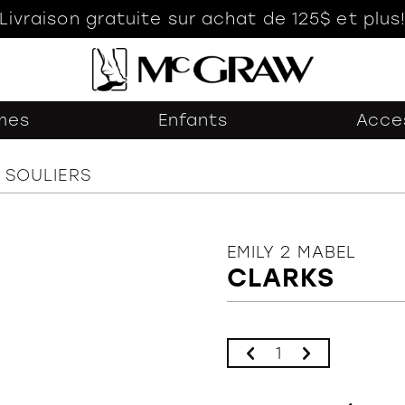
Livraison gratuite sur achat de 125$ et plus
mes
Enfants
Acce
SOULIERS
EMILY 2 MABEL
CLARKS