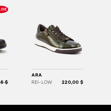
LDE
ARA
35 $
REI-LOW
220,00 $