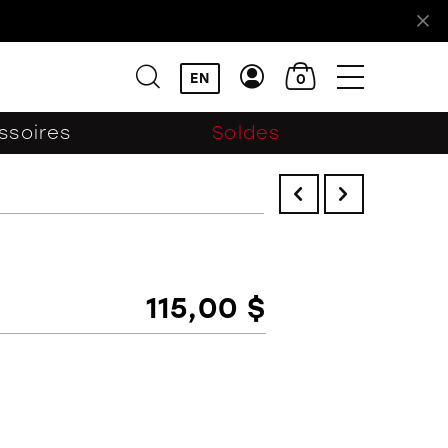
!
EN
0
ssoires
Soldes
115,00 $