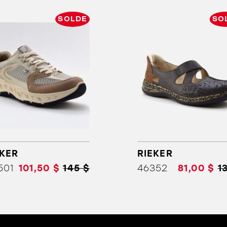
SOLDE
SO
ORTHÈSES
SOLDES
MARQUES
EKER
RIEKER
501
101,50 $
145 $
46352
81,00 $
1