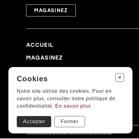
MAGASINEZ
ACCUEIL
MAGASINEZ
MARQUES
+
Cookies
CLINIQUE
Notre site utilise des cookies. Pour en
À PROPOS
savoir plus, consulter notre politique de
confidentialité.
En savoir plus
NOUS JOINDRE
Accepter
Fermer
Politiques et conditions d'achats