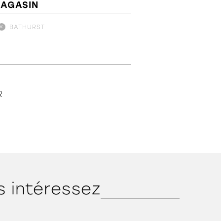
MAGASIN
BATHURST
R
s intéressez