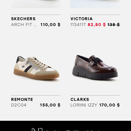
SKECHERS
VICTORIA
ARCH FIT ARCADE
110,00 $
1134117
82,80 $
138 $
ORTHÈSES
SOLDES
MARQUES
REMONTE
CLARKS
D2C04
155,00 $
LORIINI IZZY
170,00 $