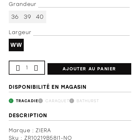
Grandeur
L'équipe
36
39
40
Largeur
Politiques et conditions d'achat
WW
AJOUTER AU PANIER
DISPONIBILITÉ EN MAGASIN
TRACADIE
CARAQUET
BATHURST
DESCRIPTION
Marque : ZIERA
Sku : ZR10219B58I1-NO