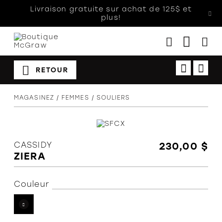
Livraison gratuite sur achat de 125$ et
plus!
RETOUR
Femmes
MAGASINEZ
FEMMES
SOULIERS
Hommes
Enfants
Accessoires
CASSIDY
230,00 $
ZIERA
Soldes
Orthèses
Couleur