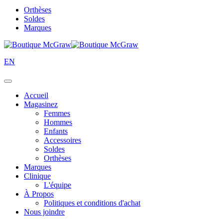
Orthèses
Soldes
Marques
EN
Accueil
Magasinez
Femmes
Hommes
Enfants
Accessoires
Soldes
Orthèses
Marques
Clinique
L'équipe
À Propos
Politiques et conditions d'achat
Nous joindre