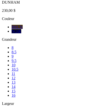
DUNHAM
230,00 $
Couleur
BRUN
NOIR
Grandeur
8
8.5
9
9.5
10
10.5
11
12
13
14
15
16
Largeur