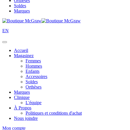
Orthèses
Soldes
Marques
EN
Accueil
Magasinez
Femmes
Hommes
Enfants
Accessoires
Soldes
Orthèses
Marques
Clinique
L'équipe
À Propos
Politiques et conditions d'achat
Nous joindre
Mon compte