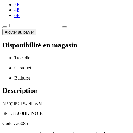
2E
4E
6E
Ajouter au panier
Disponibilité en magasin
Tracadie
Caraquet
Bathurst
Description
Marque : DUNHAM
Sku : 8500BK-NOIR
Code : 26085