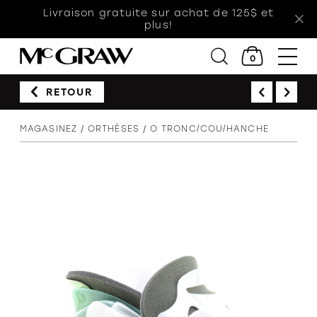
Livraison gratuite sur achat de 125$ et
plus!
0
RETOUR
Femmes
MAGASINEZ
ORTHÈSES
O TRONC/COU/HANCHE
Hommes
Enfants
Accessoires
Soldes
Orthèses