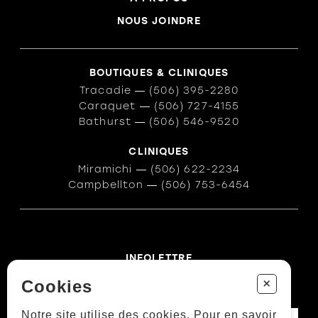
NOUS JOINDRE
BOUTIQUES & CLINIQUES
Tracadie
―
(506) 395-2280
Caraquet
―
(506) 727-4155
Bathurst
―
(506) 546-9520
CLINIQUES
Miramichi
―
(506) 622-2234
Campbellton
―
(506) 753-6454
INFOLETTRE
Des conseils ? Les tendances ?
+
Cookies
― Abonnez-vous !
Notre site utilise des cookies. Pour en savoir