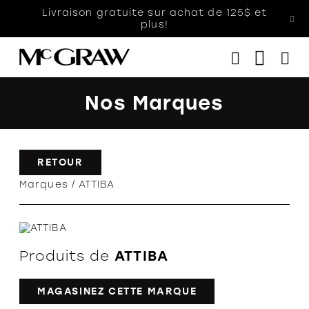
Livraison gratuite sur achat de 125$ et
plus!
Nos Marques
Femmes
RETOUR
Hommes
Marques
ATTIBA
Enfants
Accessoires
Soldes
Orthèses
Produits de
ATTIBA
MAGASINEZ CETTE MARQUE