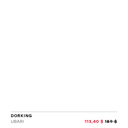
L'équipe
Politiques et conditions d'achat
DORKING
UBARI
113,40 $
189 $