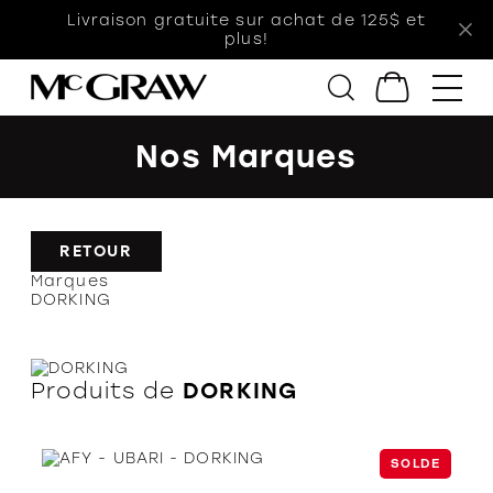
Livraison gratuite sur achat de 125$ et
plus!
Nos Marques
Femmes
Hommes
Enfants
RETOUR
Accessoires
Marques
DORKING
Soldes
Orthèses
Produits de
DORKING
SOLDE