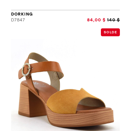
ORTHÈSES
SOLDES
MARQUES
DORKING
D7847
84,00 $
140 $
SOLDE