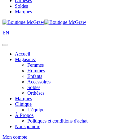
Orthèses
Soldes
Marques
EN
Accueil
Magasinez
Femmes
Hommes
Enfants
Accessoires
Soldes
Orthèses
Marques
Clinique
L'équipe
À Propos
Politiques et conditions d'achat
Nous joindre
Mon compte