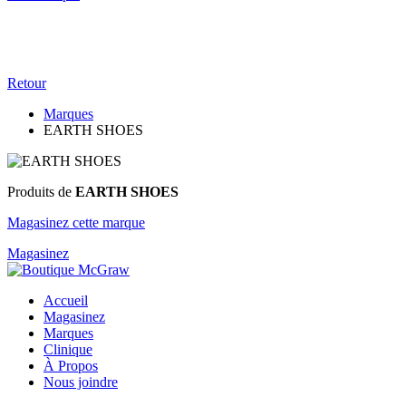
Retour
Marques
EARTH SHOES
Produits de
EARTH SHOES
Magasinez cette marque
Magasinez
Accueil
Magasinez
Marques
Clinique
À Propos
Nous joindre