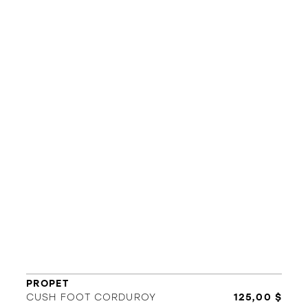
L'équipe
Politiques et conditions d'achat
PROPET
CUSH FOOT CORDUROY
125,00 $