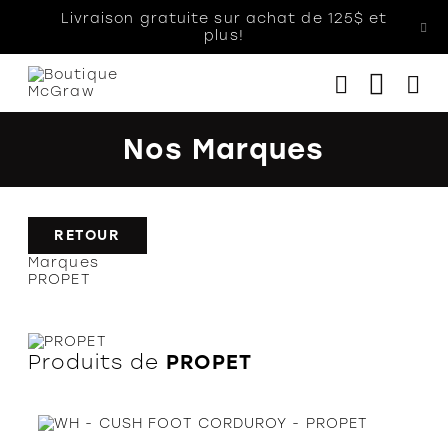
Livraison gratuite sur achat de 125$ et
plus!
Nos Marques
Femmes
Hommes
Enfants
RETOUR
Marques
Accessoires
PROPET
Soldes
Orthèses
Produits de
PROPET